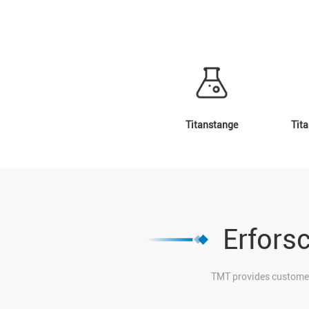
Titanstange
Tita
Erfors
TMT provides customers