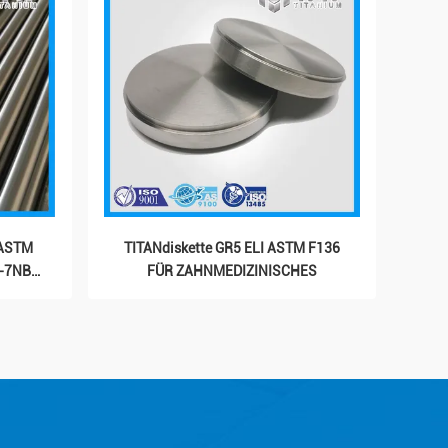
ASTM
TITANdiskette GR5 ELI ASTM F136
L-7NB
FÜR ZAHNMEDIZINISCHES
ie