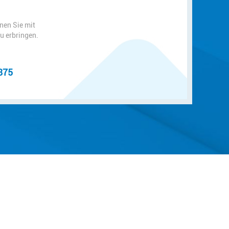
nen Sie mit
zu erbringen.
875