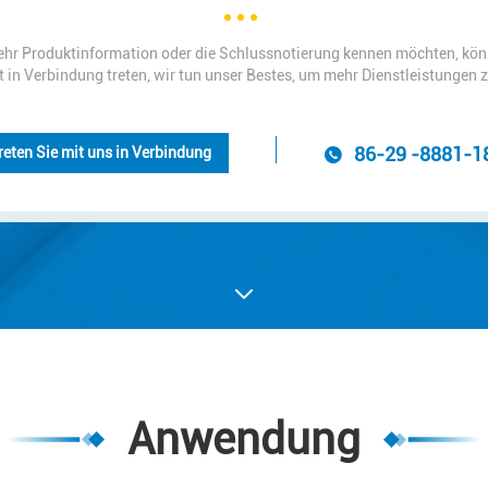
hr Produktinformation oder die Schlussnotierung kennen möchten, kön
t in Verbindung treten, wir tun unser Bestes, um mehr Dienstleistungen 
86-29 -8881-1
reten Sie mit uns in Verbindung
Anwendung