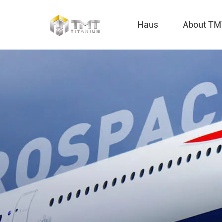
Haus
About T