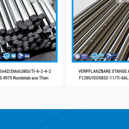
Sn4Zr2Mo0,08Si/Ti-6-2-4-2
VERPFLANZBARE STANGE 
 4975 Rundstab aus Titan
F1295/ISO5832-11/TI-6A
interlassen Sie eine Nachricht Wir rufen S
FÜR MEDIZINISCHES
bald zurück!