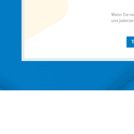
Wenn Sie me
uns jederzei
T