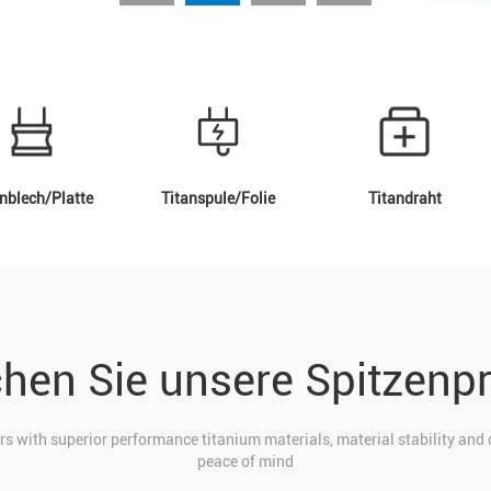
nblech/Platte
Titanspule/Folie
Titandraht
chen Sie unsere Spitzenp
 with superior performance titanium materials, material stability and 
peace of mind