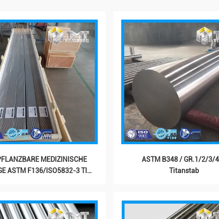
FLANZBARE MEDIZINISCHE
ASTM B348 / GR.1/2/3/4
E ASTM F136/ISO5832-3 TI-
Titanstab
6AL-4V ELI/GR.23