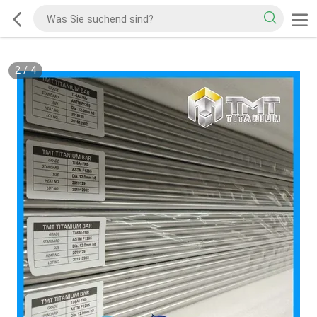
2
/
4