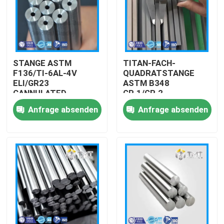
STANGE ASTM
TITAN-FACH-
F136/TI-6AL-4V
QUADRATSTANGE
ELI/GR23
ASTM B348
CANNULATED
GR.1/GR.2
Anfrage absenden
Anfrage absenden
Startseite
Produkte
Videos