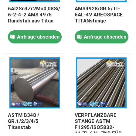
6Al2Sn4Zr2Mo0,08Si/Ti-
AMS4928/GR.5/TI-
6-2-4-2 AMS 4975
6AL-4V AREOSPACE
Über uns
Rundstab aus Titan
TITANstange
Anfrage absenden
Anfrage absenden
Fabrik Tour
Qualitätskontrolle
Kontakt
Referenzen
Titanstange
ASTM B348 /
VERPFLANZBARE
GR.1/2/3/4/5
STANGE ASTM
Titanstab
F1295/ISO5832-
Titanblech/Platte
11/TI-6AL-7NB FÜR