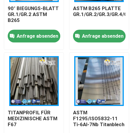
90° BIEGUNGS-BLATT
ASTM B265 PLATTE
GR.1/GR.2 ASTM
GR.1/GR.2/GR.3/GR.4/GR.
Über uns
B265
Anfrage absenden
Anfrage absenden
Fabrik Tour
Qualitätskontrolle
Kontakt
Referenzen
Titanstange
TITANPROFIL FÜR
ASTM
MEDIZINISCHE ASTM
F1295/ISO5832-11
F67
Ti-6Al-7Nb Titanblech
Titanblech/Platte