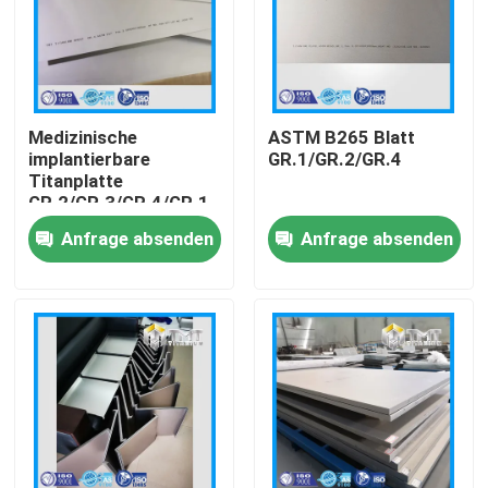
Medizinische
ASTM B265 Blatt
implantierbare
GR.1/GR.2/GR.4
Titanplatte
GR.2/GR.3/GR.4/GR.1
für medizinische
Anfrage absenden
Anfrage absenden
Zwecke
Startseite
Produkte
Videos