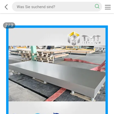
2
/
3