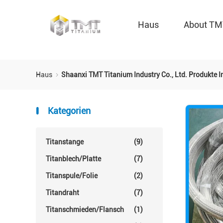
Haus
About T
Haus
Shaanxi TMT Titanium Industry Co., Ltd. Produkte I
Kategorien
Titanstange
(9)
Titanblech/Platte
(7)
Titanspule/Folie
(2)
Titandraht
(7)
Titanschmieden/Flansch
(1)