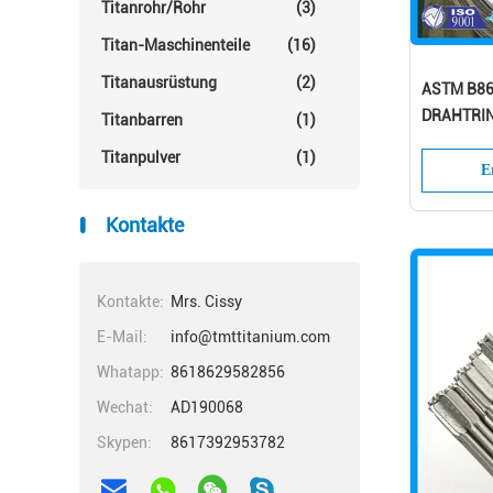
Titanrohr/Rohr
(3)
Titan-Maschinenteile
(16)
Titanausrüstung
(2)
ASTM B86
DRAHTRIN
Titanbarren
(1)
Titanpulver
(1)
E
Kontakte
Kontakte:
Mrs. Cissy
E-Mail:
info@tmttitanium.com
Whatapp:
8618629582856
Wechat:
AD190068
Skypen:
8617392953782