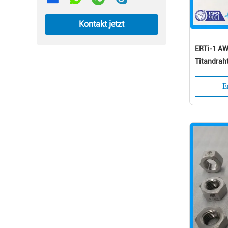
Kontakt jetzt
ERTi-1 AW
Titandrah
E