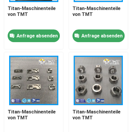
Titan-Maschinenteile
Titan-Maschinenteile
von TMT
von TMT
Über uns
Anfrage absenden
Anfrage absenden
Fabrik Tour
Qualitätskontrolle
Kontakt
Referenzen
Titanstange
Titan-Maschinenteile
Titan-Maschinenteile
von TMT
von TMT
Titanblech/Platte