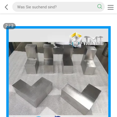
2
/
3