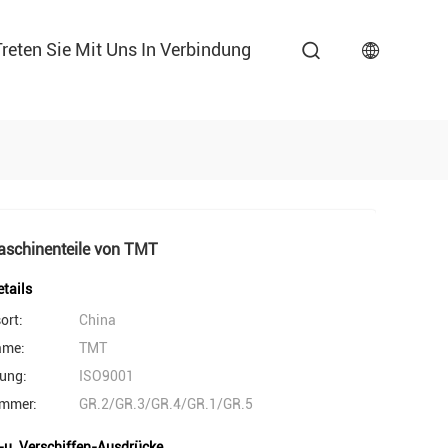
Treten Sie Mit Uns In Verbindung
aschinenteile von TMT
tails
ort:
China
ame:
TMT
rung:
ISO9001
mmer:
GR.2/GR.3/GR.4/GR.1/GR.5
-u. Verschiffen-Ausdrücke