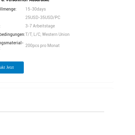
ellmenge:
15-30days
25USD-35USD/PC
:
3-7 Arbeitstage
bedingungen:
T/T, L/C, Western Union
ngsmaterial-
200pcs pro Monat
:
akt Jetzt