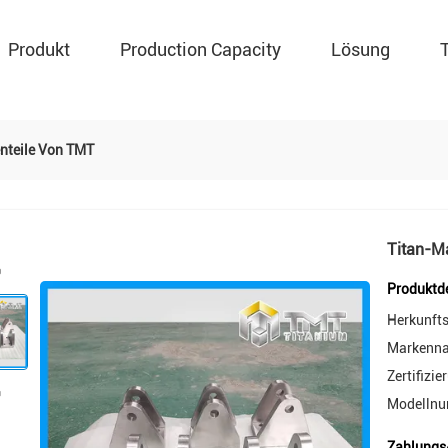
Produkt
Production Capacity
Lösung
nteile Von TMT
Titan-M
Produktde
Herkunfts
Markenn
Zertifizie
Modellnu
Zahlungs