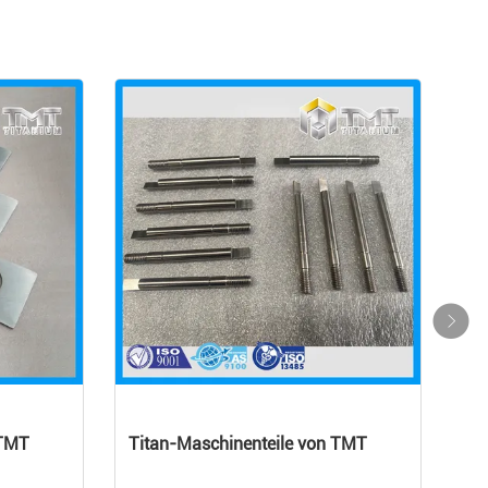
 TMT
Titan-Maschinenteile von TMT
Tit