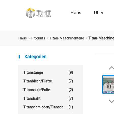
Haus
Über
Haus
Produits
Titan-Maschinenteile
Titan-Maschine
Kategorien
Titanstange
(9)
Titanblech/Platte
(7)
Titanspule/Folie
(2)
Titandraht
(7)
Titanschmieden/Flansch
(1)